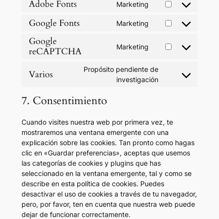
Adobe Fonts
Marketing
Consent
to
Google Fonts
Marketing
Consent
service
to
Google
adobe-
Marketing
service
reCAPTCHA
fonts
Consent
google-
to
fonts
Propósito pendiente de
service
Varios
Consent
investigación
google-
to
recaptcha
7. Consentimiento
service
varios
Cuando visites nuestra web por primera vez, te
mostraremos una ventana emergente con una
explicación sobre las cookies. Tan pronto como hagas
clic en «Guardar preferencias», aceptas que usemos
las categorías de cookies y plugins que has
seleccionado en la ventana emergente, tal y como se
describe en esta política de cookies. Puedes
desactivar el uso de cookies a través de tu navegador,
pero, por favor, ten en cuenta que nuestra web puede
dejar de funcionar correctamente.