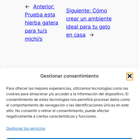
←
Anterior:
Siguiente:
Cómo
Prueba esta
crear un ambiente
hierba gatera
ideal para tu gato
para tu/s
en casa
→
michi/s
Gestionar consentimiento
LadyCatSitter
Para ofrecer las mejores experiencias, utilizamos tecnologías como las
cookies para almacenar y/o acceder a la información del dispositivo. El
Cuidadora de gatos a domicilio Barcelona y
consentimiento de estas tecnologías nos permitirá procesar datos como
alrededores
el comportamiento de navegación o las identificaciones únicas en este
sitio. No consentir o retirar el consentimiento, puede afectar
negativamente a ciertas características y funciones.
Acerca de
Información
Gestionar los servicios
Inicio
Política de privacidad
Sobre mí
Aviso legal