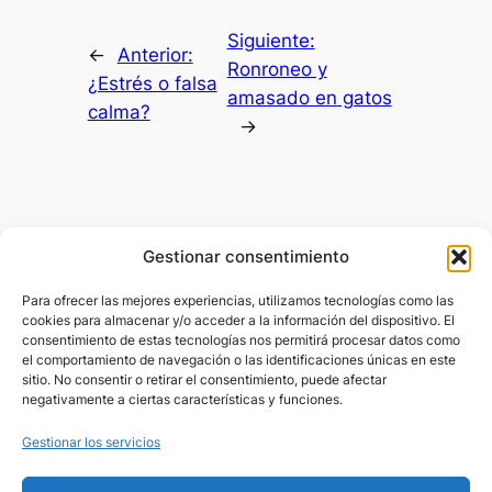
Siguiente:
←
Anterior:
Ronroneo y
¿Estrés o falsa
amasado en gatos
calma?
→
Gestionar consentimiento
LadyCatSitter
Para ofrecer las mejores experiencias, utilizamos tecnologías como las
cookies para almacenar y/o acceder a la información del dispositivo. El
Cuidadora de gatos a domicilio Barcelona y
consentimiento de estas tecnologías nos permitirá procesar datos como
alrededores
el comportamiento de navegación o las identificaciones únicas en este
sitio. No consentir o retirar el consentimiento, puede afectar
negativamente a ciertas características y funciones.
Acerca de
Información
Gestionar los servicios
Inicio
Política de privacidad
Sobre mí
Aviso legal